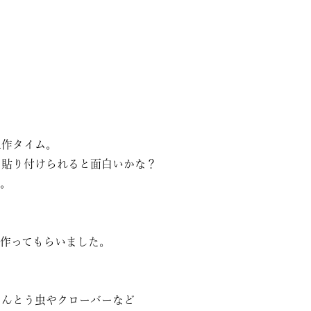
工作タイム。
タ貼り付けられると面白いかな？
た。
作ってもらいました。
てんとう虫やクローバーなど