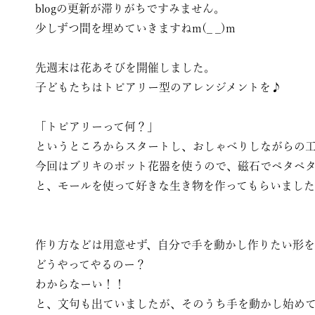
blogの更新が滞りがちですみません。
少しずつ間を埋めていきますねm(_ _)m
先週末は花あそびを開催しました。
子どもたちはトピアリー型のアレンジメントを♪
「トピアリーって何？」
というところからスタートし、おしゃべりしながらの
今回はブリキのポット花器を使うので、磁石でペタペ
と、モールを使って好きな生き物を作ってもらいまし
作り方などは用意せず、自分で手を動かし作りたい形を
どうやってやるのー？
わからなーい！！
と、文句も出ていましたが、そのうち手を動かし始め