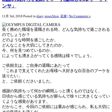
ンサ」
11月 3rd, 2018
Posted in
diary
,
news/blog
,
花束
|
No Comments »
長く務めた職場を退職される時、どんな気持ちで過ごされる
のでしょうか？
どのような時間を過ごしたか、
どんなことを大切にしてきたのか、
今、何を見つめているのか、
によっても湧き上がってくる感情は様々でしょう。
ご依頼主は、ご自身の退職にあたって
「これまで支えてくれたお母様へ大好きな白百合のブーケを
送りたい」
と、ご依頼くださいました。
感謝の気持ちって何かの瞬間ふっと湧くものではなく、
日頃から感じている気持ちが膨らんで徐々に大きくなってい
くような感覚があります。
だからこそ、今回のご依頼には重みが感じられ、私も大切に
その気持ちを汲んだ