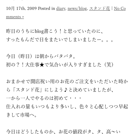
10月 17th, 2009
Posted in
diary
,
news/blog
,
スタンド花
|
No Co
mments »
昨日のうちにblog書こう！と思っていたのに、
すったもんだで日をまたいでしまいましたー。。。
今日（昨日）は朝からバタバタ。
初の？！大仕事★で気合いが入りすぎました（笑）
おまかせで開店祝い用のお花のご注文をいただいた時か
ら「スタンド花」にしよう♪と決めていましたが、
一から一人でやるのは初めて・・・
仕入れの量もいつもより多いし、色々と心配しつつ早起
きして市場へ。
今日はどうしたものか、お花の値段がタ、タ、高〜い