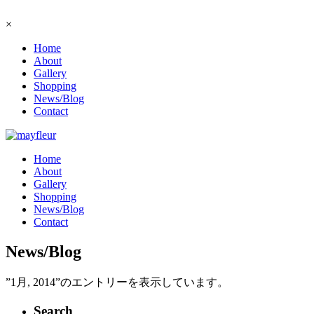
×
Home
About
Gallery
Shopping
News/Blog
Contact
Home
About
Gallery
Shopping
News/Blog
Contact
News/Blog
”1月, 2014”のエントリーを表示しています。
Search