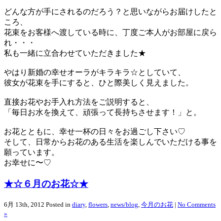
どんな方が手にされるのだろう？と思いながらお届けしたと
ころ、
花束をお客様へ渡している時に、丁度ご本人がお部屋に戻ら
れ・・・
私も一緒に立合わせていただきました★
やはり新婚の幸せオーラがキラキラ☆としていて、
彼女が花束を手にすると、ひと際美しく見えました。
直接お花やお手入れ方法をご説明すると、
「毎日お水を換えて、頑張って長持ちさせます！」と。
お花とともに、幸せ一杯の日々をお過ごし下さい♡
そして、日常からお花のある生活を楽しんでいただける事を
願っています。
お幸せに〜♡
★☆６月のお花☆★
6月 13th, 2012
Posted in
diary
,
flowers
,
news/blog
,
今月のお花
|
No Comments
»