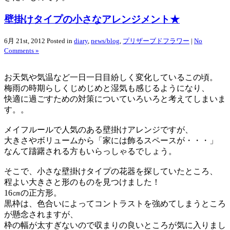
壁掛けタイプの小さなアレンジメント★
6月 21st, 2012
Posted in
diary
,
news/blog
,
プリザーブドフラワー
|
No
Comments »
お天気や気温など一日一日目紛しく変化しているこの頃。
梅雨の時期らしくじめじめと湿気も感じるようになり、
快適に過ごすための対策についていろいろと考えてしまいま
す。。
メイフルールで人気のある壁掛けアレンジですが、
大きさやボリュームから「家には飾るスペースが・・・」
なんて躊躇される方もいらっしゃるでしょう。
そこで、小さな壁掛けタイプの花器を探していたところ、
程よい大きさと形のものを見つけました！
16㎝の正方形。
黒枠は、色合いによってコントラストを強めてしまうところ
が懸念されますが、
枠の幅が太すぎないので収まりの良いところが気に入りまし