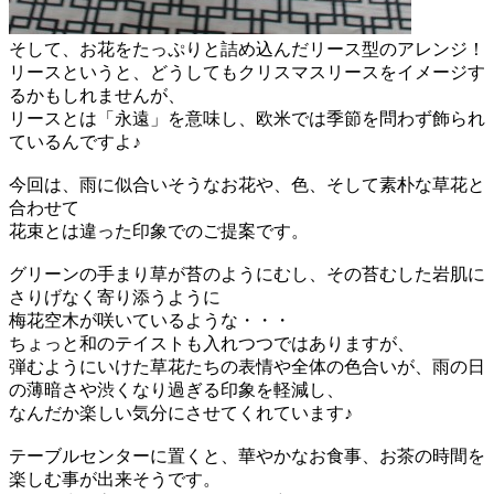
そして、お花をたっぷりと詰め込んだリース型のアレンジ！
リースというと、どうしてもクリスマスリースをイメージす
るかもしれませんが、
リースとは「永遠」を意味し、欧米では季節を問わず飾られ
ているんですよ♪
今回は、雨に似合いそうなお花や、色、そして素朴な草花と
合わせて
花束とは違った印象でのご提案です。
グリーンの手まり草が苔のようにむし、その苔むした岩肌に
さりげなく寄り添うように
梅花空木が咲いているような・・・
ちょっと和のテイストも入れつつではありますが、
弾むようにいけた草花たちの表情や全体の色合いが、雨の日
の薄暗さや渋くなり過ぎる印象を軽減し、
なんだか楽しい気分にさせてくれています♪
テーブルセンターに置くと、華やかなお食事、お茶の時間を
楽しむ事が出来そうです。