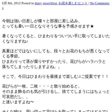
6月 8th, 2012
Posted in
diary
,
news/blog
,
お花を楽しむヒント
|
No Comments
»
今朝は強い日差しが燦々と部屋に差し込み、
とっても暑い一日となりそうな事を予感させます★
暑くなってくると、ひまわりをついつい手に取ってしまいた
くなりますね♪
真夏ほどではないにしても、段々とお花のもちが悪くなって
くる季節。
ひまわりって茎が腐りやすかったり、花びらがハラハラと
落ちてしまったりしますよね。。
そこで、今日はひまわりを最後まで楽しむ♫ご提案です！！
花びらが一枚、二枚・・・と散り始めると、
そのまま飾るのも気が引けるし、捨ててしまうにはちょっと
可哀想だし、、
と迷いますよね〜
そんな時は、思い切って花びらを取ってしまってはどうでし