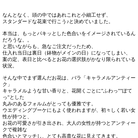
なんとなく、頭の中ではあれこれと小細工せず、
スタンダードな花束で行こう♪と決めていました。
本当は、もっとパキッとした色合いをイメージされているん
だろうな。。
と思いながらも、急なご注文だったため、
仕入れ当日は裏日（鉢物がメインの日）になってしまい、
案の定、表日と比べるとお花の選択肢がかなり限られている
状況。
そんな中でまず選んだお花は、バラ「キャラメルアンティー
ク」
キャラメルような甘い香りと、花開くごとに”ふわっ””ぽて
っ”とした
丸みのあるフォルムがとっても優雅です。
ウエディングブーケにもよく使われますが、初々しく若い女
性が持つと、
お花の可愛さが引き出され、大人の女性が持つとアンティー
クで複雑な
色合いとマッチし、とても高貴な花に見えてきます。