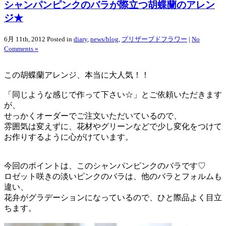
シャンパンピンクのバラが際立つ胡蝶蘭のアレン
ジ★
6月 11th, 2012
Posted in
diary
,
news/blog
,
プリザーブドフラワー
|
No
Comments »
この胡蝶蘭アレンジ、本当に大人気！！
「同じような感じで作って下さい☆」とご依頼いただきます
が、
せっかくオーダーでご注文いただいているので、
雰囲気は変えずに、花材やグリーンなどで少し変化をつけて
お作りするように心がけています。
今回のポイントは、このシャンパンピンクのバラです♡
ロゼット咲きの淡いピンクのバラは、他のバラとフォルムも
違い、
花弁がグラデーションになっているので、ひと際品よく目立
ちます。