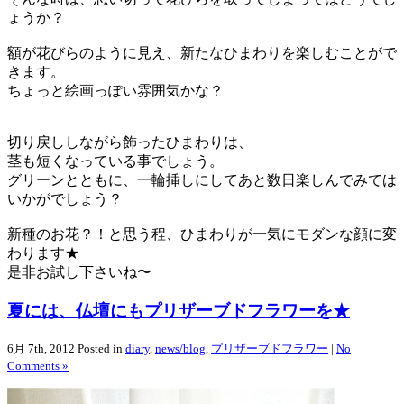
ょうか？
額が花びらのように見え、新たなひまわりを楽しむことがで
きます。
ちょっと絵画っぽい雰囲気かな？
切り戻ししながら飾ったひまわりは、
茎も短くなっている事でしょう。
グリーンとともに、一輪挿しにしてあと数日楽しんでみては
いかがでしょう？
新種のお花？！と思う程、ひまわりが一気にモダンな顔に変
わります★
是非お試し下さいね〜
夏には、仏壇にもプリザーブドフラワーを★
6月 7th, 2012
Posted in
diary
,
news/blog
,
プリザーブドフラワー
|
No
Comments »