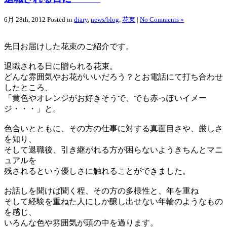
6月 28th, 2012
Posted in
diary
,
news/blog
,
花束
|
No Comments »
先日お届けした花束のご紹介です。
退職される日に贈られる花束。
どんな雰囲気やお花がいいだろう？とお電話にて打ち合わせ
したところ、
「黄色やオレンジがお好きそうで、でも赤っぽいイメー
ジ・・・」と。
色合いとともに、その方の仕事に対する真面目さや、厳しさ
を知り、
そして退職後、引き継がれる方が困らないようきちんとマニ
ュアルを
残されるという優しさに触れることができました。
お話しを聞けば聞く程、その方の多様性と、年を重ね
そして経験を重ねた人にしか醸し出せない年輪のようなもの
を感じ、
いろんな色や雰囲気が頭の中を過ります。