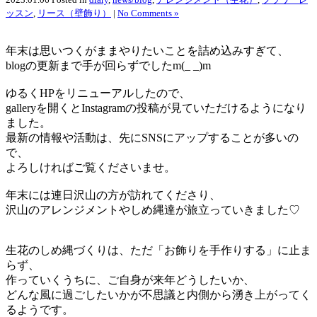
ッスン
,
リース（壁飾り）
|
No Comments »
年末は思いつくがままやりたいことを詰め込みすぎて、
blogの更新まで手が回らずでしたm(_ _)m
ゆるくHPをリニューアルしたので、
galleryを開くとInstagramの投稿が見ていただけるようになり
ました。
最新の情報や活動は、先にSNSにアップすることが多いの
で、
よろしければご覧くださいませ。
年末には連日沢山の方が訪れてくださり、
沢山のアレンジメントやしめ縄達が旅立っていきました♡
生花のしめ縄づくりは、ただ「お飾りを手作りする」に止ま
らず、
作っていくうちに、ご自身が来年どうしたいか、
どんな風に過ごしたいかが不思議と内側から湧き上がってく
るようです。