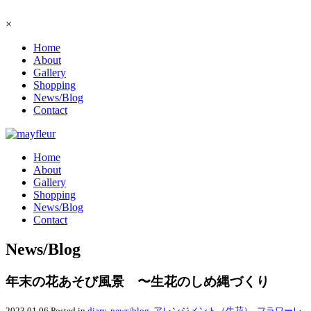
×
Home
About
Gallery
Shopping
News/Blog
Contact
Home
About
Gallery
Shopping
News/Blog
Contact
News/Blog
年末の花あそび風景 〜生花のしめ縄づくり
2023.01.06
Posted in
diary
,
news/blog
,
アレンジメント（生花）
,
フラワーレ