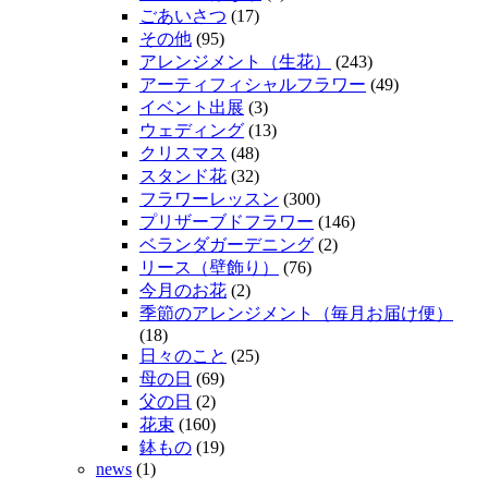
ごあいさつ
(17)
その他
(95)
アレンジメント（生花）
(243)
アーティフィシャルフラワー
(49)
イベント出展
(3)
ウェディング
(13)
クリスマス
(48)
スタンド花
(32)
フラワーレッスン
(300)
プリザーブドフラワー
(146)
ベランダガーデニング
(2)
リース（壁飾り）
(76)
今月のお花
(2)
季節のアレンジメント（毎月お届け便）
(18)
日々のこと
(25)
母の日
(69)
父の日
(2)
花束
(160)
鉢もの
(19)
news
(1)