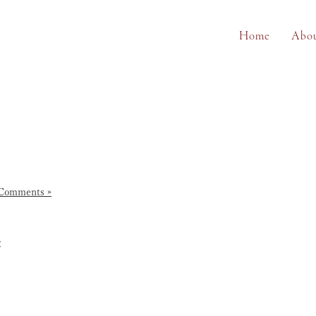
Home
Abo
Comments »
が