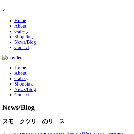
×
Home
About
Gallery
Shopping
News/Blog
Contact
Home
About
Gallery
Shopping
News/Blog
Contact
News/Blog
スモークツリーのリース
2021.06.10
Posted in
diary
,
news/blog
,
リース（壁飾り）
|
No Comments »