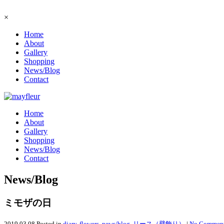
×
Home
About
Gallery
Shopping
News/Blog
Contact
Home
About
Gallery
Shopping
News/Blog
Contact
News/Blog
ミモザの日
2019.03.08
Posted in
diary
,
flowers
,
news/blog
,
リース（壁飾り）
|
No Comment