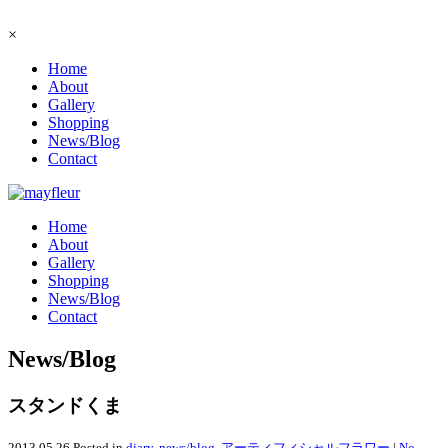
×
Home
About
Gallery
Shopping
News/Blog
Contact
Home
About
Gallery
Shopping
News/Blog
Contact
News/Blog
スタンドくま
2013.05.26
Posted in
diary
,
news/blog
,
アーティフィシャルフラワー
|
No