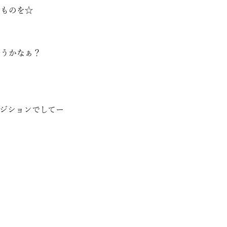
のものを☆
合うかなぁ？
ポジションでしてー