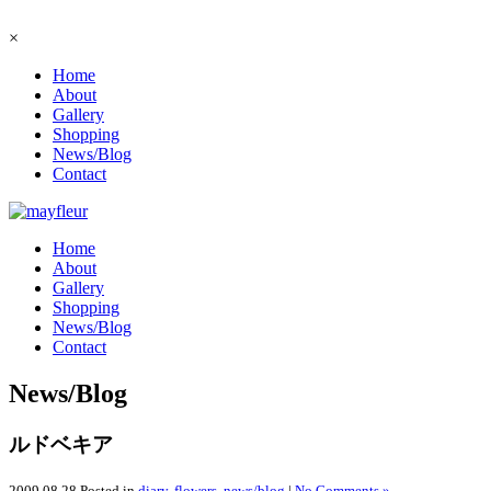
×
Home
About
Gallery
Shopping
News/Blog
Contact
Home
About
Gallery
Shopping
News/Blog
Contact
News/Blog
ルドベキア
2009.08.28
Posted in
diary
,
flowers
,
news/blog
|
No Comments »