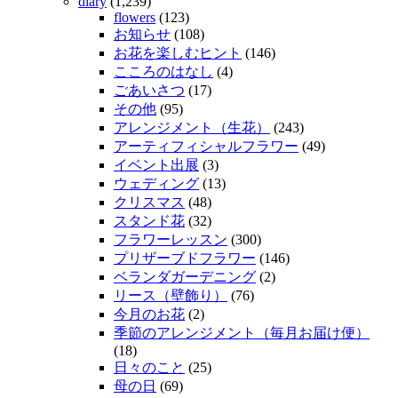
diary
(1,239)
flowers
(123)
お知らせ
(108)
お花を楽しむヒント
(146)
こころのはなし
(4)
ごあいさつ
(17)
その他
(95)
アレンジメント（生花）
(243)
アーティフィシャルフラワー
(49)
イベント出展
(3)
ウェディング
(13)
クリスマス
(48)
スタンド花
(32)
フラワーレッスン
(300)
プリザーブドフラワー
(146)
ベランダガーデニング
(2)
リース（壁飾り）
(76)
今月のお花
(2)
季節のアレンジメント（毎月お届け便）
(18)
日々のこと
(25)
母の日
(69)