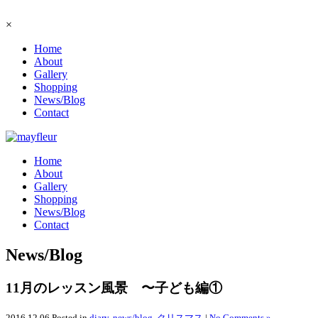
×
Home
About
Gallery
Shopping
News/Blog
Contact
Home
About
Gallery
Shopping
News/Blog
Contact
News/Blog
11月のレッスン風景 〜子ども編①
2016.12.06
Posted in
diary
,
news/blog
,
クリスマス
|
No Comments »